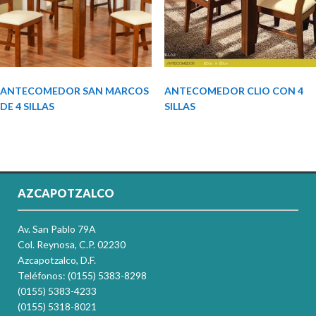
ANTECOMEDOR SAN MARCOS
ANTECOMEDOR CLIO CON 4
DE 4 SILLAS
SILLAS
AZCAPOTZALCO
Av. San Pablo 79A
Col. Reynosa, C.P. 02230
Azcapotzalco, D.F.
Teléfonos: (0155) 5383-8298
(0155) 5383-4233
(0155) 5318-8021