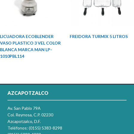
LICUADORA ECOBLENDER
FREIDORA TURMIX 5 LITROS
VASO PLASTICO 3 VEL COLOR
BLANCA MARCA MAN LP-
1010PBL114
AZCAPOTZALCO
Av. San Pablo 79A
Col. Reynosa, C.P. 02230
Azcapotzalco, D.F.
Teléfonos: (0155) 5383-8298