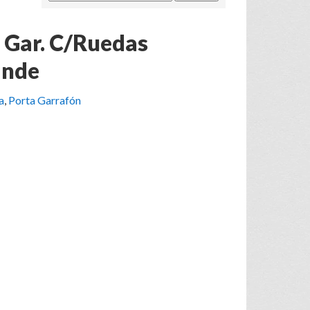
 Gar. C/Ruedas
ande
a
,
Porta Garrafón