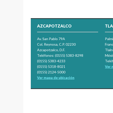
AZCAPOTZALCO
TLA
Av. San Pablo 79A
Palm
Col. Reynosa, C.P. 02230
Franc
Azcapotzalco, D.F.
Tlal
Teléfonos: (0155) 5383-8298
Méxi
(0155) 5383-4233
Telé
(0155) 5318-8021
Ver 
(0155) 2124-5000
Ver mapa de ubicación