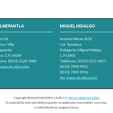
LNEPANTLA
MIGUEL HIDALGO
ira 16
Antonio Maceo N.32
isco Villa
Col. Tacubaya
nepantla
Delegación Miguel Hidalgo
co, C.P. 54059
C.P.11801
fono: (0155) 2124-5000
Teléfonos: (0155) 5515-4317
mapa de ubicación
(0155) 7090-9915
(0155) 7090-9916
Ver mapa de ubicación
Copyright © 2026 ENDOMEX S.A DE C.V ·
Desarrollado por EZRA
El material de este sitio Web no puede ser publicado, transmitido, reescrito,
o redistribuido en ninguna forma.