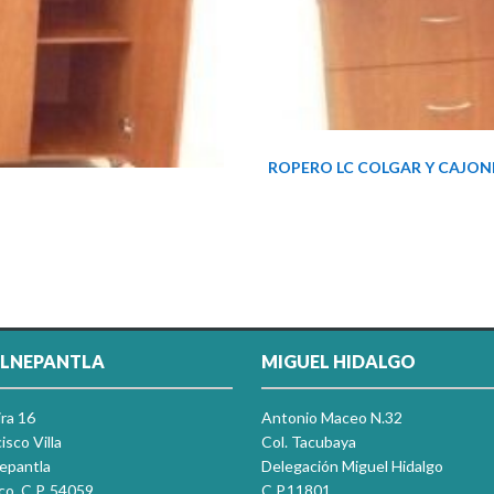
ROPERO LC COLGAR Y CAJON
LNEPANTLA
MIGUEL HIDALGO
ira 16
Antonio Maceo N.32
isco Villa
Col. Tacubaya
nepantla
Delegación Miguel Hidalgo
co, C.P. 54059
C.P.11801