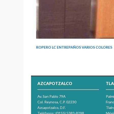
ROPERO LC ENTREPAÑOS VARIOS COLORES
AZCAPOTZALCO
TLA
Av. San Pablo 79A
Palm
Col. Reynosa, C.P. 02230
Franc
Azcapotzalco, D.F.
Tlal
Teléfonos: (0155) 5383-8298
Méxi